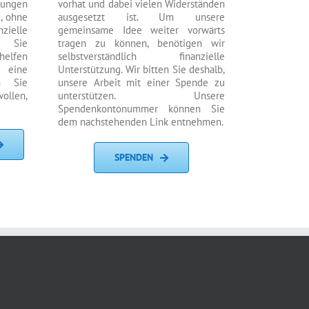
rungen
vorhat und dabei vielen Widerständen
d, ohne
ausgesetzt ist. Um unsere
nzielle
gemeinsame Idee weiter vorwärts
n. Sie
tragen zu können, benötigen wir
elfen
selbstverständlich finanzielle
h eine
Unterstützung. Wir bitten Sie deshalb,
n Sie
unsere Arbeit mit einer Spende zu
llen,
unterstützen. Unsere
Spendenkontonummer können Sie
dem nachstehenden Link entnehmen.
SPENDEN