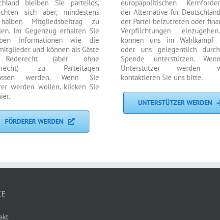
chland bleiben Sie parteilos,
europapolitischen Kernforde
lichten sich aber, mindestens
der Alternative für Deutschlan
halben Mitgliedsbeitrag zu
der Partei beizutreten oder fina
len. Im Gegenzug erhalten Sie
Verpflichtungen einzugehe
lben Informationen wie die
können uns im Wahlkampf h
mitglieder und können als Gäste
oder uns gelegentlich durc
 Rederecht (aber ohne
Spende unterstützen. Wen
mrecht) zu Parteitagen
Unterstützer werden wo
lassen werden. Wenn Sie
kontaktieren Sie uns bitte.
rer werden wollen, klicken Sie
ier.
UNTERSTÜTZER WERDEN
FÖRDERER WERDEN
CE
akt