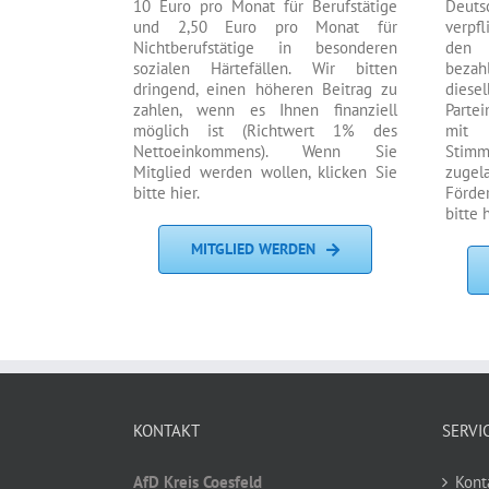
10 Euro pro Monat für Berufstätige
Deuts
und 2,50 Euro pro Monat für
verpf
Nichtberufstätige in besonderen
den 
sozialen Härtefällen. Wir bitten
bezah
dringend, einen höheren Beitrag zu
diese
zahlen, wenn es Ihnen finanziell
Partei
möglich ist (Richtwert 1% des
mit
Nettoeinkommens). Wenn Sie
Stim
Mitglied werden wollen, klicken Sie
zuge
bitte hier.
Förde
bitte h
MITGLIED WERDEN
KONTAKT
SERVI
AfD Kreis Coesfeld
Kont