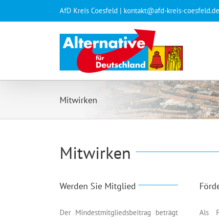
Zum
AfD Kreis Coesfeld | kontakt@afd-kreis-coesfeld.d
Inhalt
springen
Mitwirken
Mitwirken
Werden Sie Mitglied
Förd
Der Mindestmitgliedsbeitrag beträgt
Als F