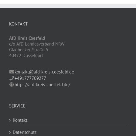
KONTAKT
AfD Kreis Coesfeld
c/o AfD Landesverband NRW
Gladbecker Straße 5
40472 Düsseldorf
kontakt@afd-kreis-coesfeld.de
+491777709277
https://afd-kreis-coesfeld.de/
SERVICE
Kontakt
Datenschutz