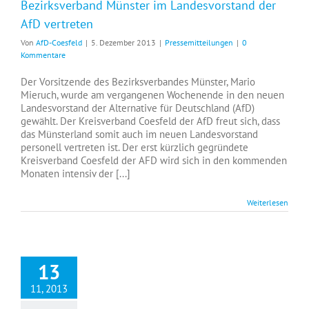
Bezirksverband Münster im Landesvorstand der
AfD vertreten
Von
AfD-Coesfeld
|
5. Dezember 2013
|
Pressemitteilungen
|
0
Kommentare
Der Vorsitzende des Bezirksverbandes Münster, Mario
Mieruch, wurde am vergangenen Wochenende in den neuen
Landesvorstand der Alternative für Deutschland (AfD)
gewählt. Der Kreisverband Coesfeld der AfD freut sich, dass
das Münsterland somit auch im neuen Landesvorstand
personell vertreten ist. Der erst kürzlich gegründete
Kreisverband Coesfeld der AFD wird sich in den kommenden
Monaten intensiv der [...]
Weiterlesen
Gründung des Kreisverbandes Coesfeld
13
11, 2013