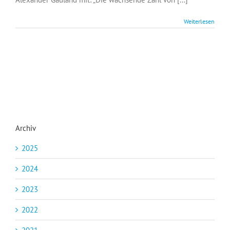
2015
darf
Weiterlesen
sich
nicht
wiederholen
Archiv
2025
2024
2023
2022