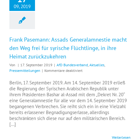
09, 2019
Frank Pasemann: Assads Generalamnestie macht
den Weg frei für syrische Flüchtlinge, in ihre
Heimat zurückzukehren
Von
|
17. September 2019
|
AfD Bundesverband
,
Aktuelles
,
für
Pressemitteilungen
|
Kommentare deaktiviert
Frank
Pasemann:
Berlin, 17. September 2019. Am 14. September 2019 erließ
Assads
die Regierung der Syrischen Arabischen Republik unter
Generalamnestie
ihrem Präsidenten Bashar al-Assad mit dem „Dekret Nr. 20“
macht
eine Generalamnestie für alle vor dem 14. September 2019
den
begangenen Verbrechen. Sie reiht sich ein in eine Vielzahl
Weg
bereits erlassener Begnadigungserlasse, allerdings
frei
beschränkten sich diese nur auf den militärischen Bereich.
für
[...]
syrische
Flüchtlinge,
Weiterlesen
in