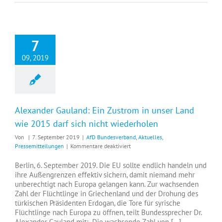
ihre
Heimat
zurückzukehren
7
09, 2019
Alexander Gauland: Ein Zustrom in unser Land
wie 2015 darf sich nicht wiederholen
Von
|
7. September 2019
|
AfD Bundesverband
,
Aktuelles
,
für
Pressemitteilungen
|
Kommentare deaktiviert
Alexander
Gauland:
Berlin, 6. September 2019. Die EU sollte endlich handeln und
Ein
ihre Außengrenzen effektiv sichern, damit niemand mehr
Zustrom
unberechtigt nach Europa gelangen kann. Zur wachsenden
in
Zahl der Flüchtlinge in Griechenland und der Drohung des
unser
türkischen Präsidenten Erdogan, die Tore für syrische
Land
Flüchtlinge nach Europa zu öffnen, teilt Bundessprecher Dr.
wie
Alexander Gauland mit: „Die wachsende Zahl von [...]