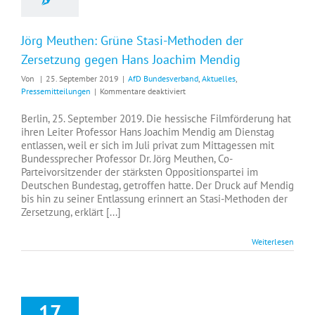
Jörg Meuthen: Grüne Stasi-Methoden der
Zersetzung gegen Hans Joachim Mendig
Von
|
25. September 2019
|
AfD Bundesverband
,
Aktuelles
,
für
Pressemitteilungen
|
Kommentare deaktiviert
Jörg
Meuthen:
Berlin, 25. September 2019. Die hessische Filmförderung hat
Grüne
ihren Leiter Professor Hans Joachim Mendig am Dienstag
Stasi-
entlassen, weil er sich im Juli privat zum Mittagessen mit
Methoden
Bundessprecher Professor Dr. Jörg Meuthen, Co-
der
Parteivorsitzender der stärksten Oppositionspartei im
Zersetzung
Deutschen Bundestag, getroffen hatte. Der Druck auf Mendig
gegen
bis hin zu seiner Entlassung erinnert an Stasi-Methoden der
Hans
Zersetzung, erklärt [...]
Joachim
Mendig
Weiterlesen
17