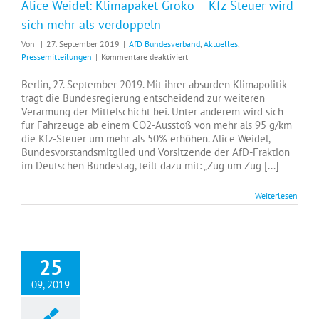
Alice Weidel: Klimapaket Groko – Kfz-Steuer wird
sich mehr als verdoppeln
Von
|
27. September 2019
|
AfD Bundesverband
,
Aktuelles
,
für
Pressemitteilungen
|
Kommentare deaktiviert
Alice
Weidel:
Berlin, 27. September 2019. Mit ihrer absurden Klimapolitik
Klimapaket
trägt die Bundesregierung entscheidend zur weiteren
Groko
Verarmung der Mittelschicht bei. Unter anderem wird sich
–
für Fahrzeuge ab einem CO2-Ausstoß von mehr als 95 g/km
Kfz-
die Kfz-Steuer um mehr als 50% erhöhen. Alice Weidel,
Steuer
Bundesvorstandsmitglied und Vorsitzende der AfD-Fraktion
wird
im Deutschen Bundestag, teilt dazu mit: „Zug um Zug [...]
sich
mehr
Weiterlesen
als
verdoppeln
25
09, 2019