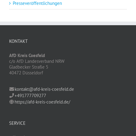
Presseveröffentlichungen
KONTAKT
AfD Kreis Coesfeld
c/o AfD Landesverband NRW
Gladbecker Straße 5
40472 Düsseldorf
kontakt@afd-kreis-coesfeld.de
+491777709277
https://afd-kreis-coesfeld.de/
SERVICE