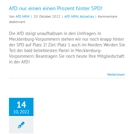
AfD nur einen einen Prozent hinter SPD!
Von
AfD NRW
|
20. Oktober 2022
|
AfD NRW
,
Aktuelles
|
Kommentare
für
deaktiviert
AfD
nur
Die AfD steigt unaufhaltsam in den Umfragen. In
einen
Mecklenburg-Vorpommern stehen wir nur noch knapp hinter
einen
der SPD auf Platz 2! Ziel: Platz 1 auch im Norden. Werden Sie
Prozent
Teil der bald beliebtesten Partei in Mecklenburg-
hinter
Vorpommern: Beantragen Sie noch heute Ihre Mitgliedschaft
SPD!
in der AfD!
Weiterlesen
14
10, 2022