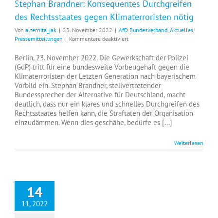
Stephan Brandner: Konsequentes Durchgreifen
des Rechtsstaates gegen Klimaterroristen nötig
Von
alternita_jak
|
23. November 2022
|
AfD Bundesverband
,
Aktuelles
,
für
Pressemitteilungen
|
Kommentare deaktiviert
Stephan
Brandner:
Berlin, 23. November 2022. Die Gewerkschaft der Polizei
Konsequentes
(GdP) tritt für eine bundesweite Vorbeugehaft gegen die
Durchgreifen
Klimaterroristen der Letzten Generation nach bayerischem
des
Vorbild ein. Stephan Brandner, stellvertretender
Rechtsstaates
Bundessprecher der Alternative für Deutschland, macht
gegen
deutlich, dass nur ein klares und schnelles Durchgreifen des
Klimaterroristen
Rechtsstaates helfen kann, die Straftaten der Organisation
nötig
einzudämmen. Wenn dies geschähe, bedürfe es [...]
Weiterlesen
14
11, 2022