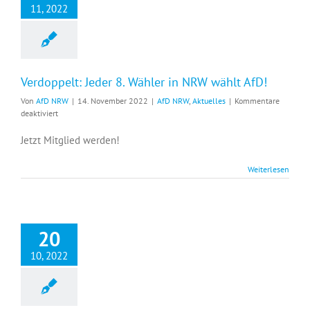
11, 2022
Verdoppelt: Jeder 8. Wähler in NRW wählt AfD!
Von
AfD NRW
|
14. November 2022
|
AfD NRW
,
Aktuelles
|
Kommentare
für
deaktiviert
Verdoppelt:
Jeder
Jetzt Mitglied werden!
8.
Wähler
Weiterlesen
in
NRW
wählt
AfD!
20
10, 2022