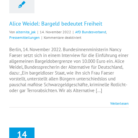
Alice Weidel: Bargeld bedeutet Freiheit
Von
alternita_jak
|
14. November 2022
|
AfD Bundesverband
,
für
Pressemitteilungen
|
Kommentare deaktiviert
Alice
Weidel:
Berlin, 14. November 2022. Bundesinnenministerin Nancy
Bargeld
Faeser setzt sich in einem Interview für die Einführung einer
bedeutet
allgemeinen Bargeldobergrenze von 10.000 Euro ein. Alice
Freiheit
Weidel, Bundessprecherin der Alternative für Deutschland,
dazu: „Ein bargeldloser Staat, wie ihn sich Frau Faeser
vorstellt, unterstellt allen Bürgern unterschiedslos und
pauschal mafiöse Schwarzgeldgeschäfte, kriminelle Rotlicht-
oder gar Terrorabsichten. Wir als Alternative [...]
Weiterlesen
14