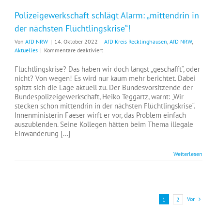
Polizeigewerkschaft schlägt Alarm: „mittendrin in
der nächsten Flüchtlingskrise“!
Von
AfD NRW
|
14. Oktober 2022
|
AfD Kreis Recklinghausen
,
AfD NRW
,
für
Aktuelles
|
Kommentare deaktiviert
Polizeigewerkschaft
schlägt
Flüchtlingskrise? Das haben wir doch längst „geschafft“, oder
Alarm:
nicht? Von wegen! Es wird nur kaum mehr berichtet. Dabei
„mittendrin
spitzt sich die Lage aktuell zu. Der Bundesvorsitzende der
in
Bundespolizeigewerkschaft, Heiko Teggartz, warnt: „Wir
der
stecken schon mittendrin in der nächsten Flüchtlingskrise“.
nächsten
Innenministerin Faeser wirft er vor, das Problem einfach
Flüchtlingskrise“!
auszublenden. Seine Kollegen hätten beim Thema illegale
Einwanderung [...]
Weiterlesen
Vor
1
2