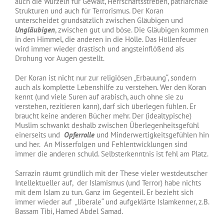
auch die Wurzeln für Gewalt, Herrschaftsstreben, patriarchale
Strukturen und auch für Terrorismus. Der Koran
unterscheidet grundsätzlich zwischen Gläubigen und
Ungläubigen
, zwischen gut und böse. Die Gläubigen kommen
in den Himmel, die anderen in die Hölle. Das Höllenfeuer
wird immer wieder drastisch und angsteinflößend als
Drohung vor Augen gestellt.
Der Koran ist nicht nur zur religiösen „Erbauung“, sondern
auch als komplette Lebenshilfe zu verstehen. Wer den Koran
kennt (und viele Suren auf arabisch, auch ohne sie zu
verstehen, rezitieren kann), darf sich überlegen fühlen. Er
braucht keine anderen Bücher mehr. Der (idealtypische)
Muslim schwankt deshalb zwischen Überlegenheitsgefühl
einerseits und
Opferrolle
und Minderwertigkeitsgefühlen hin
und her. An Misserfolgen und Fehlentwicklungen sind
immer die anderen schuld. Selbsterkenntnis ist fehl am Platz.
Sarrazin räumt gründlich mit der These vieler westdeutscher
Intellektueller auf, der Islamismus (und Terror) habe nichts
mit dem Islam zu tun. Ganz im Gegenteil. Er bezieht sich
immer wieder auf „liberale“ und aufgeklärte Islamkenner, z.B.
Bassam Tibi, Hamed Abdel Samad.