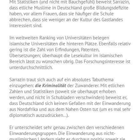
Mit Statistiken (und nicht mit Bauchgefühl) beweist Sarrazin,
dass etliche Muslime in Deutschland große Bildungsdefizite
haben, vor allem Frauen, dass sie häufiger die Schule
abbrechen, dass sie weniger an der Kultur des Gastlandes
interessiert sind.
Im weltweiten Ranking von Universitäten belegen
islamische Universitäten die hinteren Plätze. Ebenfalls relativ
gering ist die Zahl von Erfindungen, Patenten,
Übersetzungen; überhaupt die Lesekultur im islamischen
Bereich lässt zu wünschen übrig. Das Forschungsinteresse ist
unterdurchschnittlich.
Sarrazin traut sich auch auf ein absolutes Tabuthema
einzugehen:
die Kriminalität
der Zuwanderer. Mit etlichen
Zahlen und Statistiken (soweit sie überhaupt erhoben
werden, und nicht in Schubladen verschwinden) beweist er,
dass Deutschland sich keinen Gefallen mit der Einwanderung
aus Nordafrika und aus dem Nahen Osten tut (um es mal sehr
diplomatisch auszudrücken…).
Er unterscheidet sehr genau zwischen den verschiedenen
Einwanderungsgruppen. Die Einwanderung aus nicht-
muslimischen Ländern sieht er durchaus positiv, soweit sie