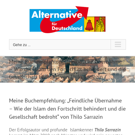
Zum
Inhalt
springen
Gehe zu ...
Meine Buchempfehlung: „Feindliche Übernahme
– Wie der Islam den Fortschritt behindert und die
Gesellschaft bedroht“ von Thilo Sarrazin
Meine Buchempfehlung: „Feindliche Übernahme
– Wie der Islam den Fortschritt behindert und die
Gesellschaft bedroht“ von Thilo Sarrazin
Der Erfolgsautor und profunde Islamkenner
Thilo Sarrazin