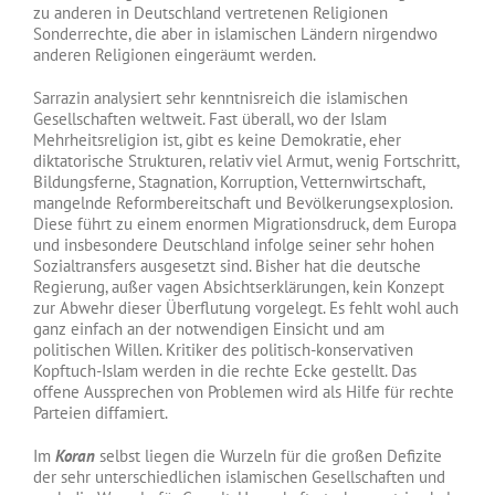
zu anderen in Deutschland vertretenen Religionen
Sonderrechte, die aber in islamischen Ländern nirgendwo
anderen Religionen eingeräumt werden.
Sarrazin analysiert sehr kenntnisreich die islamischen
Gesellschaften weltweit. Fast überall, wo der Islam
Mehrheitsreligion ist, gibt es keine Demokratie, eher
diktatorische Strukturen, relativ viel Armut, wenig Fortschritt,
Bildungsferne, Stagnation, Korruption, Vetternwirtschaft,
mangelnde Reformbereitschaft und Bevölkerungsexplosion.
Diese führt zu einem enormen Migrationsdruck, dem Europa
und insbesondere Deutschland infolge seiner sehr hohen
Sozialtransfers ausgesetzt sind. Bisher hat die deutsche
Regierung, außer vagen Absichtserklärungen, kein Konzept
zur Abwehr dieser Überflutung vorgelegt. Es fehlt wohl auch
ganz einfach an der notwendigen Einsicht und am
politischen Willen. Kritiker des politisch-konservativen
Kopftuch-Islam werden in die rechte Ecke gestellt. Das
offene Aussprechen von Problemen wird als Hilfe für rechte
Parteien diffamiert.
Im
Kor
a
n
selbst liegen die Wurzeln für die großen Defizite
der sehr unterschiedlichen islamischen Gesellschaften und