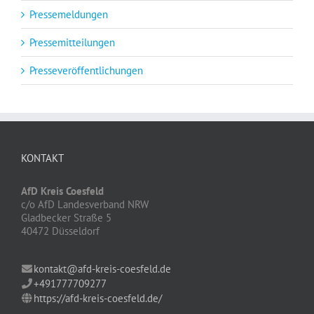
Pressemeldungen
Pressemitteilungen
Presseveröffentlichungen
KONTAKT
AfD Kreis Coesfeld
c/o AfD Landesverband NRW
Gladbecker Straße 5
40472 Düsseldorf
kontakt@afd-kreis-coesfeld.de
+491777709277
https://afd-kreis-coesfeld.de/