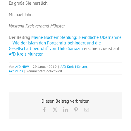
Es grüßt Sie herzlich,
Michael Jahn
Vorstand Kreisverband Münster
Der Beitrag
Meine Buchempfehlung: „Feindliche Übernahme
– Wie der Islam den Fortschritt behindert und die
Gesellschaft bedroht“ von Thilo Sarrazin
erschien zuerst auf
AfD Kreis Münster
.
Von
AfD NRW
|
29. Januar 2019
|
AfD Kreis Münster
,
für
Aktuelles
|
Kommentare deaktiviert
Meine
Buchempfehlung:
„Feindliche
Übernahme
–
Wie
Diesen Beitrag verbreiten
der
Islam
Facebook
X
LinkedIn
Pinterest
E-
den
Mail
Fortschritt
behindert
und
die