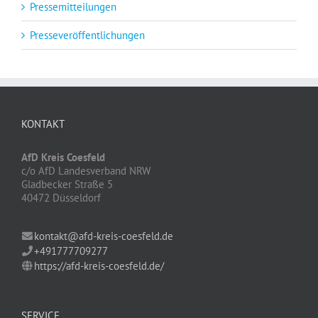
Pressemitteilungen
Presseveröffentlichungen
KONTAKT
AfD Kreis Coesfeld
c/o AfD Landesverband NRW
Gladbecker Straße 5
40472 Düsseldorf
kontakt@afd-kreis-coesfeld.de
+491777709277
https://afd-kreis-coesfeld.de/
SERVICE