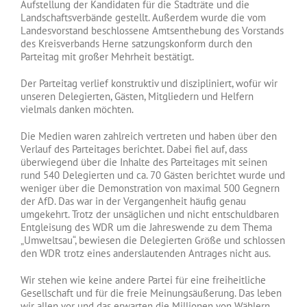
Aufstellung der Kandidaten für die Stadträte und die
Landschaftsverbände gestellt. Außerdem wurde die vom
Landesvorstand beschlossene Amtsenthebung des Vorstands
des Kreisverba
nds Herne satzungskonform durch den
Parteitag mit großer Mehrheit bestätigt.
Der Parteitag verlief konstruktiv und diszipliniert, wofür wir
unseren Delegierten, Gästen, Mitgliedern und Helfern
vielmals danken möchten.
Die Medien waren zahlreich vertreten und haben über den
Verlauf des Parteitages berichtet. Dabei fiel auf, dass
überwiegend über die Inhalte des Parteitages mit seinen
rund 540 Delegierten und ca. 70 Gästen berichtet wurde und
weniger über die Demonstration von maximal 500 Gegnern
der AfD. Das war in der Vergangenheit häufig genau
umgekehrt. Trotz der unsäglichen und nicht entschuldbaren
Entgleisung des WDR um die Jahreswende zu dem Thema
„Umweltsau“, bewiesen die Delegierten Größe und schlossen
den WDR trotz eines anderslautenden Antrages nicht aus.
Wir stehen wie keine andere Partei für eine freiheitliche
Gesellschaft und für die freie Meinungsäußerung. Das leben
wir allen vor und das erwarten die Millionen von Wählern,