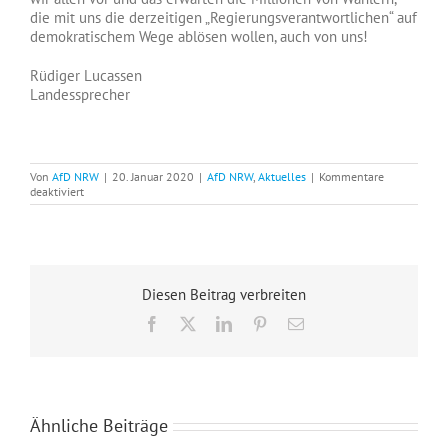
die mit uns die derzeitigen „Regierungsverantwortlichen“ auf
demokratischem Wege ablösen wollen, auch von uns!
Rüdiger Lucassen
Landessprecher
Von
AfD NRW
|
20. Januar 2020
|
AfD NRW
,
Aktuelles
|
Kommentare
für
deaktiviert
Landesparteitag
der
AfD
NRW
in
Marl
Diesen Beitrag verbreiten
Facebook
X
LinkedIn
Pinterest
E-
Mail
Ähnliche Beiträge