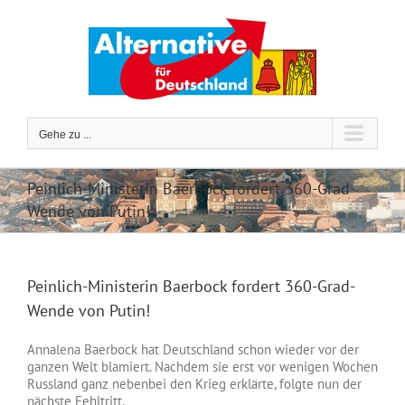
Zum
Inhalt
springen
Gehe zu ...
Peinlich-Ministerin Baerbock fordert 360-Grad-
Wende von Putin!
Peinlich-Ministerin Baerbock fordert 360-Grad-
Wende von Putin!
Annalena Baerbock hat Deutschland schon wieder vor der
ganzen Welt blamiert. Nachdem sie erst vor wenigen Wochen
Russland ganz nebenbei den Krieg erklärte, folgte nun der
nächste Fehltritt.