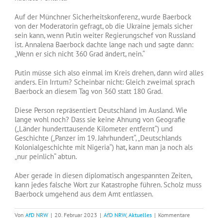
Auf der Münchner Sicherheitskonferenz, wurde Baerbock
von der Moderatorin gefragt, ob die Ukraine jemals sicher
sein kann, wenn Putin weiter Regierungschef von Russland
ist. Annalena Baerbock dachte lange nach und sagte dann:
„Wenn er sich nicht 360 Grad ändert, nein.“
Putin müsse sich also einmal im Kreis drehen, dann wird alles
anders. Ein Irrtum? Scheinbar nicht: Gleich zweimal sprach
Baerbock an diesem Tag von 360 statt 180 Grad.
Diese Person repräsentiert Deutschland im Ausland. Wie
lange wohl noch? Dass sie keine Ahnung von Geografie
(„Länder hunderttausende Kilometer entfernt“) und
Geschichte („Panzer im 19. Jahrhundert“, „Deutschlands
Kolonialgeschichte mit Nigeria“) hat, kann man ja noch als
„nur peinlich“ abtun.
Aber gerade in diesen diplomatisch angespannten Zeiten,
kann jedes falsche Wort zur Katastrophe führen. Scholz muss
Baerbock umgehend aus dem Amt entlassen.
Von
AfD NRW
|
20. Februar 2023
|
AfD NRW
,
Aktuelles
|
Kommentare