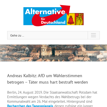
Zum
Inhalt
springen
Gehe zu ...
Andreas Kalbitz: AfD um Wählerstimmen
betrogen – Täter muss hart bestraft werden
Andreas Kalbitz: AfD um Wählerstimmen
betrogen – Täter muss hart bestraft werden
Berlin, 24. August 2019. Die Staatsanwaltschaft Potsdam hat
Ermittlungen wegen Verdachts des Wahlbetrugs bei der
Kommunalwahl am 26. Mai eingeleitet. Hintergrund sind
Recherchen des Tagesspiegels
, denen zufolge ein junger