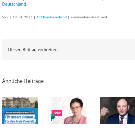
Deutschland
.
für
Von
|
19. Juli 2023
|
AfD Bundesverband
|
Kommentare deaktiviert
Emmerich:
Ukrainer
mit
Heroin
erwischt,
Verkaufswert
bei
Diesen Beitrag verbreiten
53.500
Euro
Ähnliche Beiträge
Kommunalwahlprogramm 2025
Sylvia Limmer: Nein zur Zwangsimpfung!
Joachim Paul: Alltag an deutschen Brennpunktschulen geprägt von Gewalt und Islamismus