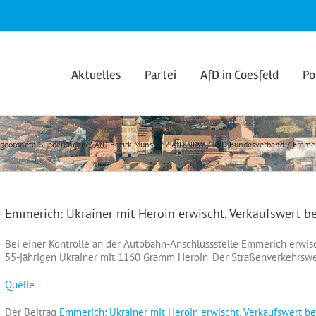
e
Aktuelles
Partei
AfD in Coesfeld
Po
geordnete Gliederungen
AfD Bezirk Münster
AfD NRW
AfD Bundesverband
Emmeri
Emmerich: Ukrainer mit Heroin erwischt, Verkaufswert b
Bei einer Kontrolle an der Autobahn-Anschlussstelle Emmerich erwisch
55-jährigen Ukrainer mit 1160 Gramm Heroin. Der Straßenverkehrswer
Quelle
Der Beitrag
Emmerich: Ukrainer mit Heroin erwischt, Verkaufswert be