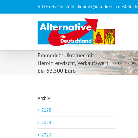
Zum
AfD Kreis Coesfeld | kontakt@afd-kreis-coesfeld.d
Inhalt
springen
Emmerich: Ukrainer mit
Heroin erwischt, Verkaufswert
Startseite
Über
bei 53.500 Euro
Archiv
2025
2024
2023