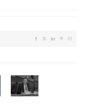
Facebook
X
LinkedIn
Pinterest
E-
Mail
Meuthen/Chrupalla: Thomas Oppermann war ein sachkundiger Politiker und sehr fairer Bundestagsvizepräsident