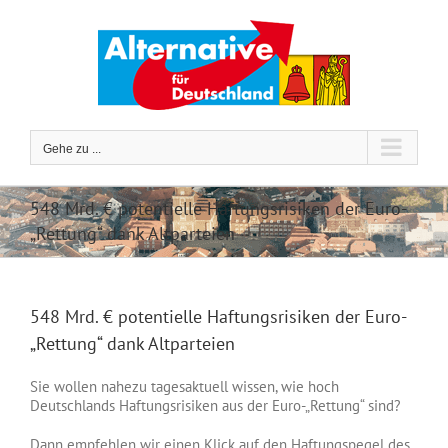
Zum
Inhalt
springen
Gehe zu ...
548 Mrd. € potentielle Haftungsrisiken der Euro-
„Rettung“ dank Altparteien
548 Mrd. € potentielle Haftungsrisiken der Euro-
„Rettung“ dank Altparteien
Sie wollen nahezu tagesaktuell wissen, wie hoch
Deutschlands Haftungsrisiken aus der Euro-„Rettung“ sind?
Dann empfehlen wir einen Klick auf den Haftungspegel des