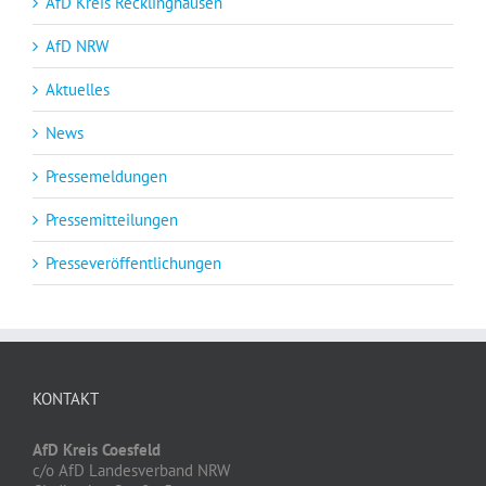
AfD Kreis Recklinghausen
AfD NRW
Aktuelles
News
Pressemeldungen
Pressemitteilungen
Presseveröffentlichungen
KONTAKT
AfD Kreis Coesfeld
c/o AfD Landesverband NRW