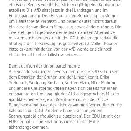
ein Fanal. Rechts von ihr hat sich endgültig eine Konkurrenz
etabliert. Die AfD sitzt jetzt in drei Landtagen und im
Europaparlament. Den Einzug in den Bundestag hat sie nur
um Haaresbreite verpasst. Und bisher deutet nichts darauf
hin, dass sich an diesem Siegeszug etwas ändern könnte. Die
zweistelligen Ergebnisse der selbsternannten Alternative
müssten auch den letzten in der CDU überzeugen, dass die
Strategie des Totschweigens gescheitert ist. Volker Kauder
hatte erklärt, mit denen von der AfD werde er sich noch
nicht einmal in eine Talkshow setzen. …
Damit dürften der Union parteiinterne
Auseinandersetzungen bevorstehen, die die SPD schon seit
dem Erstarken der Grünen und der Linken kennt. Erika
Steinbach, Wolfgang Bosbach, Steffen Flath, Mike Mohring
und andere Christdemokraten haben sich bereits für einen
entspannteren Umgang mit der AfD ausgesprochen. Mit der
apodiktischen Absage an Koalitionen durch den CDU-
Bundesvorstand passt das nicht zusammen. Vermutlich dürfte
bald auch die CDU Probleme haben, sich in „einem
Spannungsfeld erfreulich zu platzieren“. Der CDU ist mit der
FDP der natürliche Koalitionspartner in der Mitte
abhandengekommen.