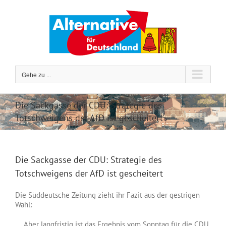
Zum
Inhalt
springen
Gehe zu ...
Die Sackgasse der CDU: Strategie des
Totschweigens der AfD ist gescheitert
Die Sackgasse der CDU: Strategie des
Totschweigens der AfD ist gescheitert
Die Süddeutsche Zeitung zieht ihr Fazit aus der gestrigen
Wahl:
„…Aber langfristig ist das Ergebnis vom Sonntag für die CDU