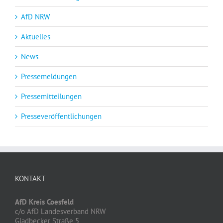
AfD NRW
Aktuelles
News
Pressemeldungen
Pressemitteilungen
Presseveröffentlichungen
KONTAKT
AfD Kreis Coesfeld
c/o AfD Landesverband NRW
Gladbecker Straße 5