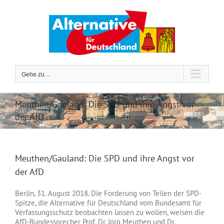
Zum
Inhalt
springen
Gehe zu ...
Meuthen/Gauland: Die SPD und ihre Angst vor
der AfD
Meuthen/Gauland: Die SPD und ihre Angst vor
der AfD
Berlin, 31. August 2018. Die Forderung von Teilen der SPD-
Spitze, die Alternative für Deutschland vom Bundesamt für
Verfassungsschutz beobachten lassen zu wollen, weisen die
AfD-Bundessprecher Prof. Dr. Jörg Meuthen und Dr.