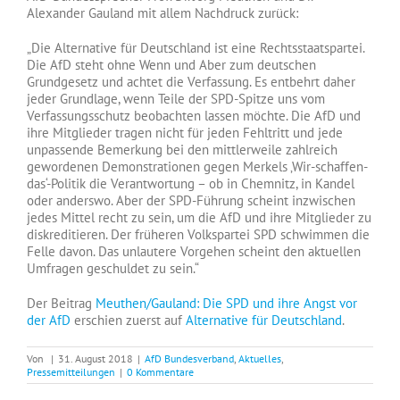
Alexander Gauland mit allem Nachdruck zurück:
„Die Alternative für Deutschland ist eine Rechtsstaatspartei.
Die AfD steht ohne Wenn und Aber zum deutschen
Grundgesetz und achtet die Verfassung. Es entbehrt daher
jeder Grundlage, wenn Teile der SPD-Spitze uns vom
Verfassungsschutz beobachten lassen möchte. Die AfD und
ihre Mitglieder tragen nicht für jeden Fehltritt und jede
unpassende Bemerkung bei den mittlerweile zahlreich
gewordenen Demonstrationen gegen Merkels ‚Wir-schaffen-
das‘-Politik die Verantwortung – ob in Chemnitz, in Kandel
oder anderswo. Aber der SPD-Führung scheint inzwischen
jedes Mittel recht zu sein, um die AfD und ihre Mitglieder zu
diskreditieren. Der früheren Volkspartei SPD schwimmen die
Felle davon. Das unlautere Vorgehen scheint den aktuellen
Umfragen geschuldet zu sein.“
Der Beitrag
Meuthen/Gauland: Die SPD und ihre Angst vor
der AfD
erschien zuerst auf
Alternative für Deutschland
.
Von
|
31. August 2018
|
AfD Bundesverband
,
Aktuelles
,
Pressemitteilungen
|
0 Kommentare