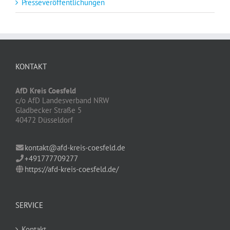
Presseveröffentlichungen
KONTAKT
AfD Kreis Coesfeld
c/o AfD Landesverband NRW
Gladbecker Straße 5
40472 Düsseldorf
kontakt@afd-kreis-coesfeld.de
+491777709277
https://afd-kreis-coesfeld.de/
SERVICE
Kontakt